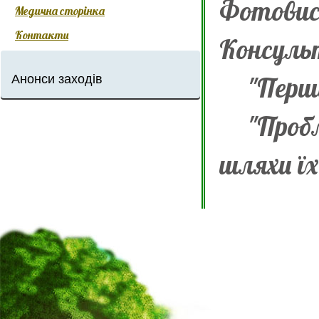
Фотовист
Медична сторінка
Контакти
Консульт
Анонси заходів
"Перший
"Пробле
шляхи їх