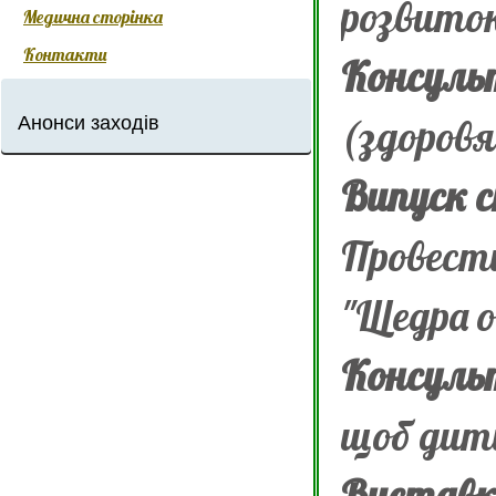
розвиток
Медична сторінка
Контакти
Консульт
Анонси заходів
(здоровя
Випуск 
Провес
"Щедра о
Консуль
щоб дити
Вистав