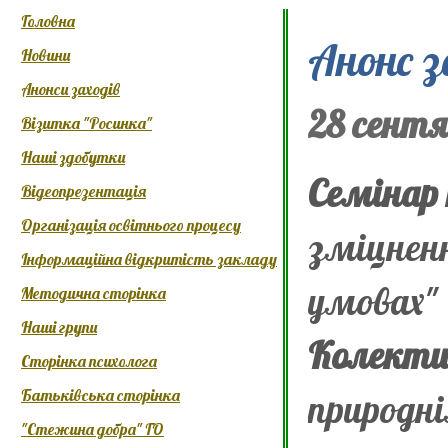
Головна
Анонс з
Новини
Анонси заходів
28 сентя
Візитка "Росинка"
Наші здобутки
Семінар
Відеопрезентація
Організація освітнього процесу
зміцненн
Інформаційна відкритість закладу
умовах"
Методична сторінка
Наші групи
Колекти
Сторінка психолога
Батьківська сторінка
природні
"Стежина добра" ГО