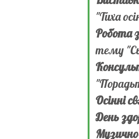
"Тиха ос
Робота 
тему "Сь
Консуль
"Порадьт
Осінні с
День здо
Музично