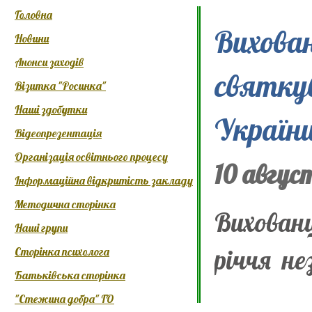
Головна
Вихова
Новини
Анонси заходів
святку
Візитка "Росинка"
Наші здобутки
Україн
Відеопрезентація
Організація освітнього процесу
10 авгус
Інформаційна відкритість закладу
Методична сторінка
Вихован
Наші групи
річчя н
Сторінка психолога
Батьківська сторінка
"Стежина добра" ГО