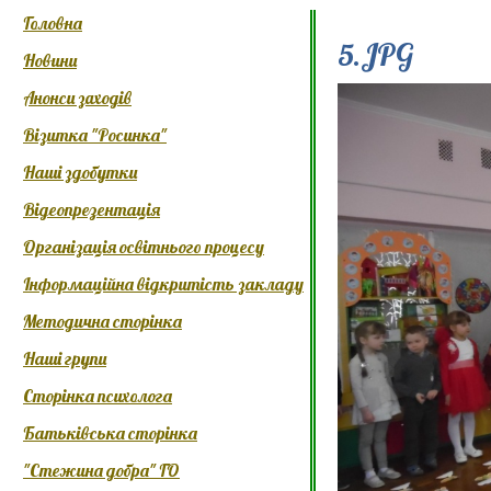
Головна
5.JPG
Новини
Анонси заходів
Візитка "Росинка"
Наші здобутки
Відеопрезентація
Організація освітнього процесу
Інформаційна відкритість закладу
Методична сторінка
Наші групи
Сторінка психолога
Батьківська сторінка
"Стежина добра" ГО