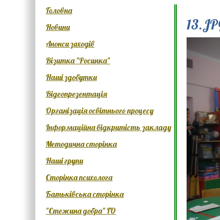
Головна
13.JP
Новини
Анонси заходів
Візитка "Росинка"
Наші здобутки
Відеопрезентація
Організація освітнього процесу
Інформаційна відкритість закладу
Методична сторінка
Наші групи
Сторінка психолога
Батьківська сторінка
"Стежина добра" ГО