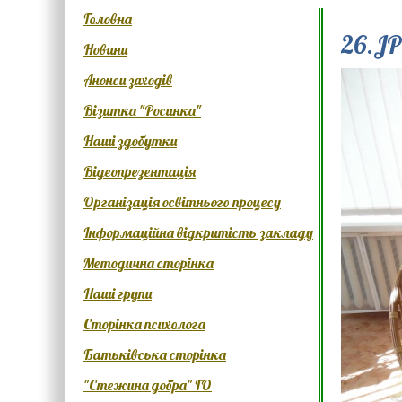
Головна
26.J
Новини
Анонси заходів
Візитка "Росинка"
Наші здобутки
Відеопрезентація
Організація освітнього процесу
Інформаційна відкритість закладу
Методична сторінка
Наші групи
Сторінка психолога
Батьківська сторінка
"Стежина добра" ГО