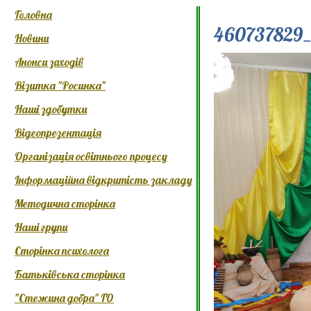
Головна
460737829_
Новини
Анонси заходів
Візитка "Росинка"
Наші здобутки
Відеопрезентація
Організація освітнього процесу
Інформаційна відкритість закладу
Методична сторінка
Наші групи
Сторінка психолога
Батьківська сторінка
"Стежина добра" ГО