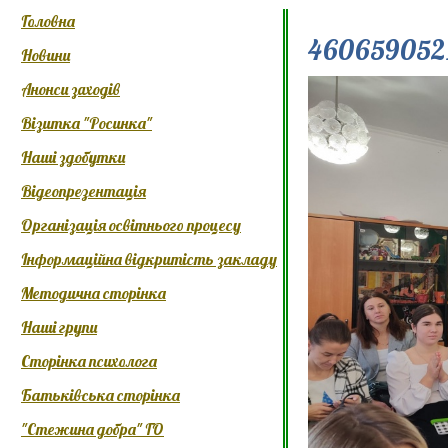
Головна
460659052_
Новини
Анонси заходів
Візитка "Росинка"
Наші здобутки
Відеопрезентація
Організація освітнього процесу
Інформаційна відкритість закладу
Методична сторінка
Наші групи
Сторінка психолога
Батьківська сторінка
"Стежина добра" ГО