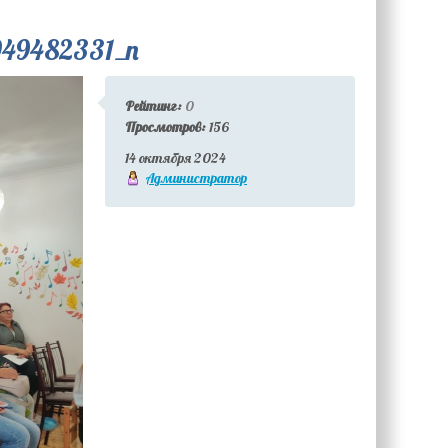
049482331_n
Рейтинг:
0
Просмотров:
156
14 октября 2024
Администратор