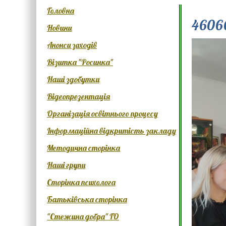
Головна
4606
Новини
Анонси заходів
Візитка "Росинка"
Наші здобутки
Відеопрезентація
Організація освітнього процесу
Інформаційна відкритість закладу
Методична сторінка
Наші групи
Сторінка психолога
Батьківська сторінка
"Стежина добра" ГО