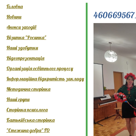
Головна
460669567_
Новини
Анонси заходів
Візитка "Росинка"
Наші здобутки
Відеопрезентація
Організація освітнього процесу
Інформаційна відкритість закладу
Методична сторінка
Наші групи
Сторінка психолога
Батьківська сторінка
"Стежина добра" ГО