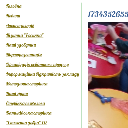
Головна
173435265
Новини
Анонси заходів
Візитка "Росинка"
Наші здобутки
Відеопрезентація
Організація освітнього процесу
Інформаційна відкритість закладу
Методична сторінка
Наші групи
Сторінка психолога
Батьківська сторінка
"Стежина добра" ГО