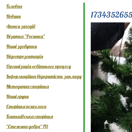
Головна
173435265
Новини
Анонси заходів
Візитка "Росинка"
Наші здобутки
Відеопрезентація
Організація освітнього процесу
Інформаційна відкритість закладу
Методична сторінка
Наші групи
Сторінка психолога
Батьківська сторінка
"Стежина добра" ГО