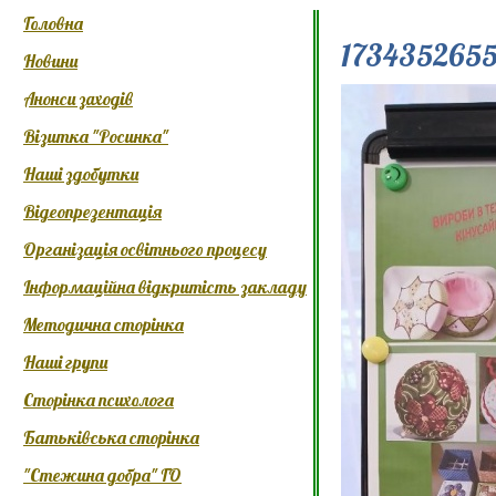
Головна
173435265
Новини
Анонси заходів
Візитка "Росинка"
Наші здобутки
Відеопрезентація
Організація освітнього процесу
Інформаційна відкритість закладу
Методична сторінка
Наші групи
Сторінка психолога
Батьківська сторінка
"Стежина добра" ГО