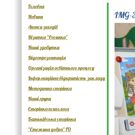
Головна
IMG-3
Новини
Анонси заходів
Візитка "Росинка"
Наші здобутки
Відеопрезентація
Організація освітнього процесу
Інформаційна відкритість закладу
Методична сторінка
Наші групи
Сторінка психолога
Батьківська сторінка
"Стежина добра" ГО