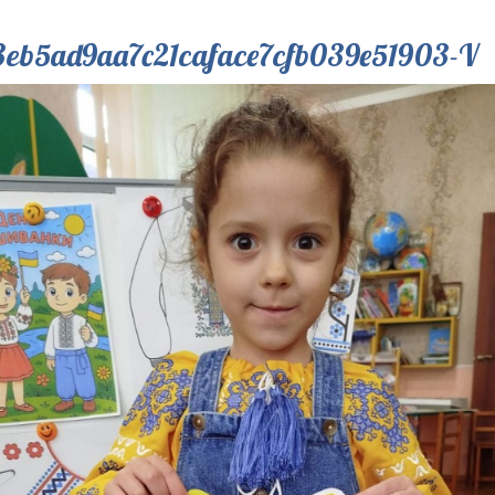
eb5ad9aa7c21caface7cfb039e51903-V