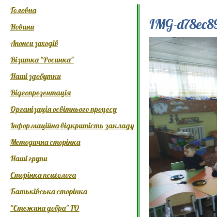
Головна
IMG-d78ec8
Новини
Анонси заходів
Візитка "Росинка"
Наші здобутки
Відеопрезентація
Організація освітнього процесу
Інформаційна відкритість закладу
Методична сторінка
Наші групи
Сторінка психолога
Батьківська сторінка
"Стежина добра" ГО