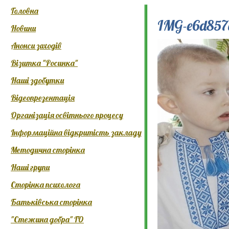
Головна
IMG-e6d857
Новини
Анонси заходів
Візитка "Росинка"
Наші здобутки
Відеопрезентація
Організація освітнього процесу
Інформаційна відкритість закладу
Методична сторінка
Наші групи
Сторінка психолога
Батьківська сторінка
"Стежина добра" ГО