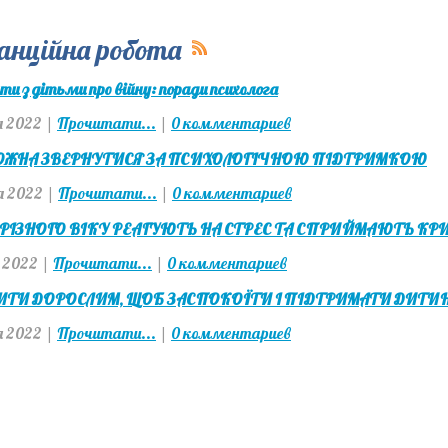
анційна робота
ти з дітьми про війну: поради психолога
 2022 |
Прочитати...
|
0 комментариев
ОЖНА ЗВЕРНУТИСЯ ЗА ПСИХОЛОГІЧНОЮ ПІДТРИМКОЮ
 2022 |
Прочитати...
|
0 комментариев
 РІЗНОГО ВІКУ РЕАГУЮТЬ НА СТРЕС ТА СПРИЙМАЮТЬ К
я 2022 |
Прочитати...
|
0 комментариев
ИТИ ДОРОСЛИМ, ЩОБ ЗАСПОКОЇТИ І ПІДТРИМАТИ ДИТИ
я 2022 |
Прочитати...
|
0 комментариев