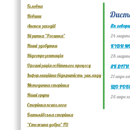
Головна
Дист
Новини
Анонси заходів
Як говори
Візитка "Росинка"
24 марта
Наші здобутки
КУДИ М
Відеопрезентація
28 марта
Організація освітнього процесу
ЯК ДІТИ
Інформаційна відкритість закладу
21 апрел
Методична сторінка
ЩО РОБ
Наші групи
26 апрел
Сторінка психолога
Батьківська сторінка
"Стежина добра" ГО