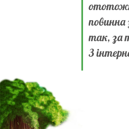
ототожн
повинна 
так, за т
З інтер