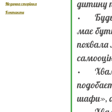
дитину 
Медична сторінка
Контакти
·
Буд
має бути
похвала
самооці
·
Хвал
подобає
шафи», а
·
Хвал