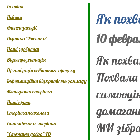
Головна
Як пох
Новини
Анонси заходів
10 февра
Візитка "Росинка"
Наші здобутки
Як похв
Відеопрезентація
Організація освітнього процесу
Похвала 
Інформаційна відкритість закладу
самооцін
Методична сторінка
Наші групи
домаган
Сторінка психолога
Батьківська сторінка
МИ зібра
"Стежина добра" ГО