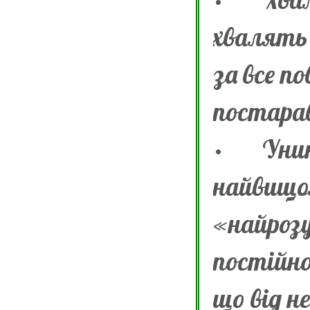
хвалять 
за все п
постарав
·
Уни
найвищом
«найроз
постійно
що від н