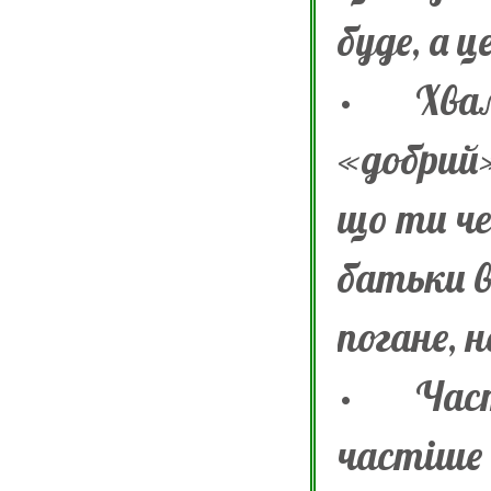
буде, а 
·
Хвал
«добрий»
що ти че
батьки в
погане, 
·
Част
частіше 