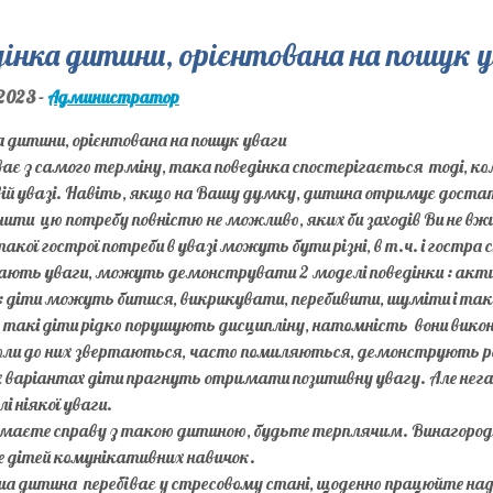
інка дитини, орієнтована на пошук 
2023 -
Администратор
 дитини, орієнтована на пошук уваги
ває з самого терміну, така поведінка спостерігається тоді, 
й увазі. Навіть, якщо на Вашу думку, дитина отримує достатн
ити цю потребу повністю не можливо, яких би заходів Ви не вж
акої гострої потреби в увазі можуть бути різні, в т.ч. і гостра
ають уваги, можуть демонструвати 2 моделі поведінки : актив
 діти можуть битися, викрикувати, перебивити, шуміти і таке
 такі діти рідко порушують дисципліну, натомність вони викон
оли до них звертаються, часто помиляються, демонструють ро
их варіантах діти прагнуть отримати позитивну увагу. Але не
і ніякої уваги.
маєте справу з такою дитиною, будьте терплячим. Винагородж
 дітей комунікативних навичок.
а дитина перебіває у стресовому стані, щоденно працюйте над 