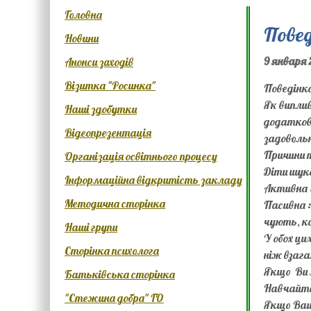
Головна
Повед
Новини
9 января 
Анонси заходів
Візитка "Росинка"
Поведінка
Як випли
Наші здобутки
додаткові
Відеопрезентація
задовольн
Причини т
Організація освітнього процесу
Діти шук
Інформаційна відкритість закладу
Активна :
Методична сторінка
Пасивна :
чують, к
Наші групи
У обох ц
Сторінка психолога
ніж взагал
Якщо Ви 
Батьківська сторінка
Навчайте
"Стежина добра" ГО
Якщо Ваш