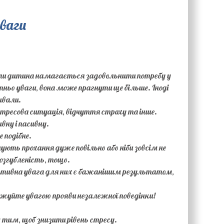
уваги
коли дитина намагається задовольнити потребу у
ьо уваги, вона може прагнути ще більше. Іноді
ивали.
 стресова ситуація, відчуття страху та інше.
ну і пасивну.
 подібне.
ують прохання дуже повільно або ніби зовсім не
згубленість, тощо.
гативна увага для них є бажанішим результатом,
уйте увагою прояви незалежної поведінки!
тим, щоб знизити рівень стресу.