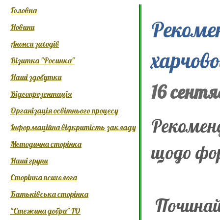
Головна
Рекоме
Новини
Анонси заходів
харчово
Візитка "Росинка"
Наші здобутки
16 сентя
Відеопрезентація
Організація освітнього процесу
Рекомен
Інформаційна відкритість закладу
Методична сторінка
щодо фо
Наші групи
Сторінка психолога
Батьківська сторінка
Починай
"Стежина добра" ГО