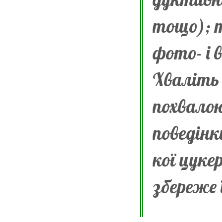
тощо); т
фото- і 
Хваліть
похвалою
поведінк
кої цуке
збереже 