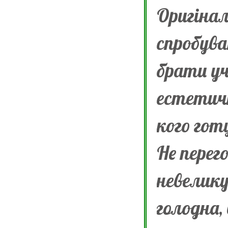
Оригіна
спробува
брати уч
естетичн
кого гот
Не перег
невелику
голодна,