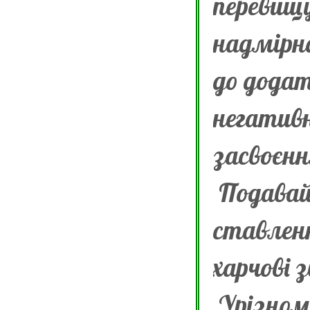
перевищ
надмірна
до додат
негатив
засвоєнн
Подавайт
ставленн
харчові 
Урізном