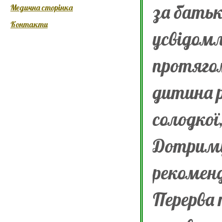
за батьк
Медична сторінка
Контакти
усвідомл
протягом
дитина р
солодкої
Дотриму
рекоменд
Перерва 