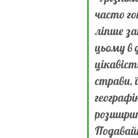
часто го
ліпше за
цьому в
цікавіст
страви, 
географі
розширит
Подавайт