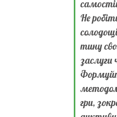
само­сті
Не робіт
солодощі
тину свог
заслуги 
Формуйт
методом 
гри, зок
дуктивні